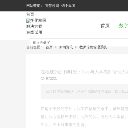
网站链接：
智慧校园
锦中集团
首页
数字化校园
首页
数
解决方案
在线试用
当前位置：
首页
>
新闻资讯
>
教师信息管理系统
在福建的沉稳时光：Java与大学教师管理系
9723次
本文以沉稳的风格，结合在福建的生活体验，探讨Ja
在这个宁静的午后，我坐在福建的家中，窗外是
也让我心情格外平静。此刻的我，感到无比幸福
生活、关于对未来的期待。