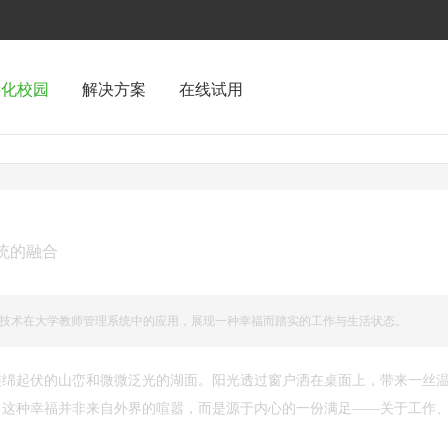
字化校园
解决方案
在线试用
统的融合
va技术在大学教师管理系统中的应用，展现一种幸福而踏实的工作与生活状态。
连绵起伏的山峦和微微泛光的湖面。阳光透过窗户洒在桌面上，带来一丝
。这种幸福并非来自外界的喧嚣，而是源于内心的一份满足——关于工作