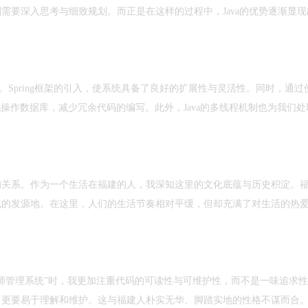
需要深入思考与细致规划。而正是在这样的过程中，Java的优势逐渐显现
。Spring框架的引入，使系统具备了良好的扩展性与灵活性。同时，通过
高效地操作数据库，减少冗余代码的编写。此外，Java的多线程机制也为我们
的关系。作为一个生活在福建的人，我深知这里的文化底蕴与历史积淀。
化的发源地。在这里，人们的生活节奏相对平缓，但却充满了对生活的热
师管理系统”时，我更加注重代码的可读性与可维护性，而不是一味追求
，更要易于理解和维护。这与福建人朴实无华、脚踏实地的性格不谋而合