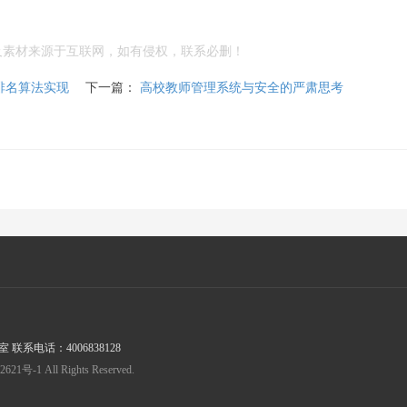
及素材来源于互联网，如有侵权，联系必删！
排名算法实现
下一篇：
高校教师管理系统与安全的严肃思考
系电话：4006838128
1 All Rights Reserved.