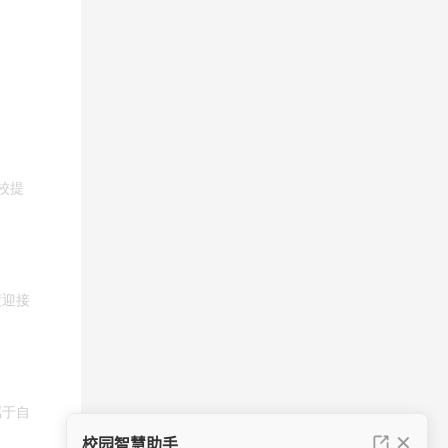
校提
度迎接
属于自