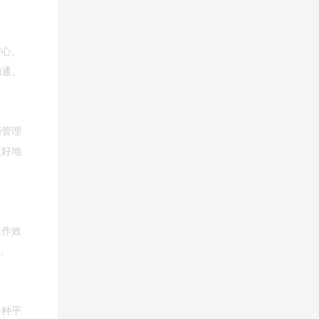
安心。
沟通。
师管理
更好地
工作效
统。
一种平