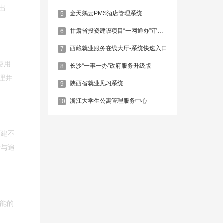
出
金天鹅云PMS酒店管理系统
5
甘肃省投资建设项目“一网通办”审批服务平台
6
西藏就业服务在线大厅-系统快速入口
7
使用
长沙“一事一办”政府服务升级版
8
处理并
陕西省就业见习系统
9
浙江大学生公寓管理服务中心
10
福建不
爱与追
性能的
。