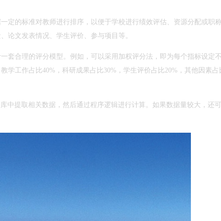
据一定的标准对教师进行排序，以便于学校进行绩效评估、资源分配或职
量、论文发表情况、学生评价、参与项目等。
计一套合理的评分模型。例如，可以采用加权评分法，即为每个指标设定
学工作占比40%，科研成果占比30%，学生评价占比20%，其他因素占
据库中提取相关数据，然后通过程序逻辑进行计算。如果数据量较大，还