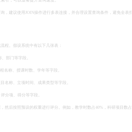
立索引，可以显著提升查询速度。
询，建议使用JOIN操作进行多表连接，并合理设置查询条件，避免全表
现流程。假设系统中有以下几张表：
职称、部门等字段。
师ID、课程名称、授课时数、学年等字段。
师ID、项目名称、立项时间、成果类型等字段。
师ID、评分项、得分等字段。
，然后按照预设的权重进行评分。例如，教学时数占40%，科研项目数占