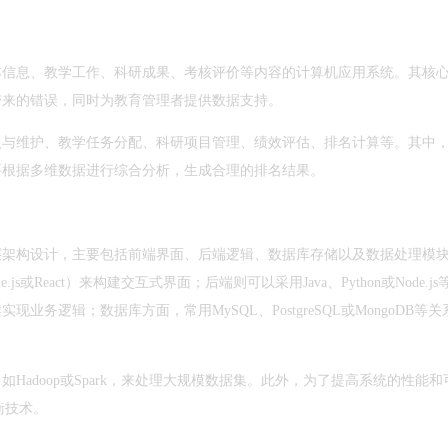
本信息、教学工作、科研成果、考核评价等内容的计算机应用系统。其核
带来的错误，同时为教育管理者提供数据支持。
入与维护、教学任务分配、科研项目管理、绩效评估、排名计算等。其中
要根据多维数据进行综合分析，生成合理的排名结果。
层架构设计，主要包括前端界面、后端逻辑、数据库存储以及数据处理模
ue.js或React）来构建交互式界面；后端则可以采用Java、Python或Node.js
ss等框架实现业务逻辑；数据库方面，常用MySQL、PostgreSQL或MongoDB等
adoop或Spark，来处理大规模数据集。此外，为了提高系统的性能和
衡技术。