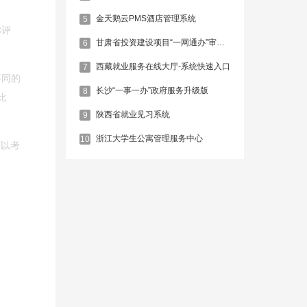
金天鹅云PMS酒店管理系统
5
称评
甘肃省投资建设项目“一网通办”审批服务平台
6
西藏就业服务在线大厅-系统快速入口
7
不同的
长沙“一事一办”政府服务升级版
8
比
陕西省就业见习系统
9
浙江大学生公寓管理服务中心
10
可以考