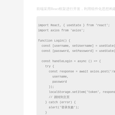
前端采用React框架进行开发，利用组件化思想
import React, { useState } from 'react';

import axios from 'axios';

function Login() {

  const [username, setUsername] = useState(
  const [password, setPassword] = useState(
  const handleLogin = async () => {

    try {

      const response = await axios.post('/a
        username,

        password

      });

      localStorage.setItem('token', respons
      // 跳转到主页

    } catch (error) {

      alert('登录失败');

    }
