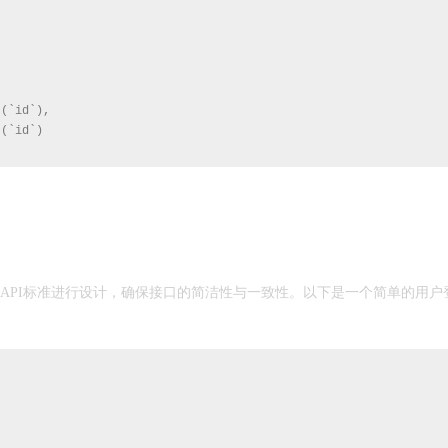
(`id`),

(`id`)

l API标准进行设计，确保接口的简洁性与一致性。以下是一个简单的用户