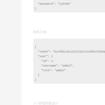
  "password": "123456"

响应示例：
{

  "token": "eyJhbGciOiJIUzI1NiIsInR5cCI6Ikp
  "user": {

    "id": 1,

    "username": "admin",

    "role": "admin"

  }

3.3 前端页面设计