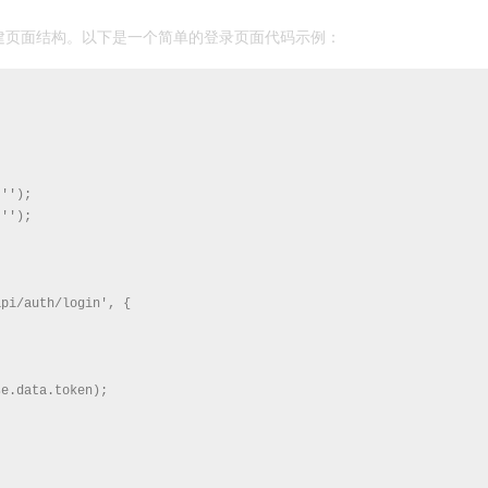
构建页面结构。以下是一个简单的登录页面代码示例：
'');

'');

pi/auth/login', {

e.data.token);
