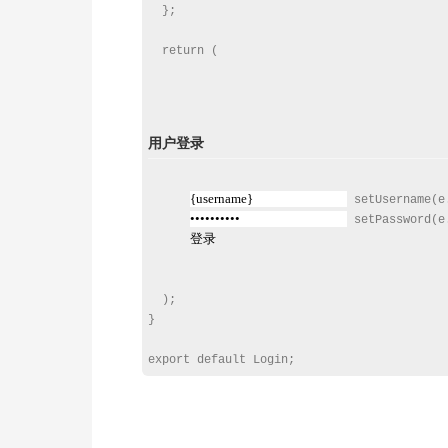
  };

  return (

用户登录
 setUsername(e
 setPassword(e
登录
  );

}
