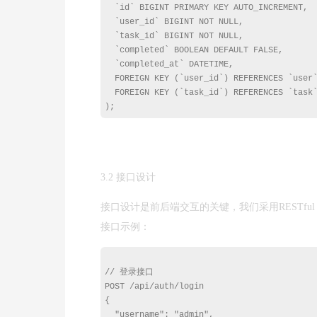
  `id` BIGINT PRIMARY KEY AUTO_INCREMENT,

  `user_id` BIGINT NOT NULL,

  `task_id` BIGINT NOT NULL,

  `completed` BOOLEAN DEFAULT FALSE,

  `completed_at` DATETIME,

  FOREIGN KEY (`user_id`) REFERENCES `user`
  FOREIGN KEY (`task_id`) REFERENCES `task`
3.2 接口设计
接口设计是前后端交互的关键，我们采用RESTfu
接口示例：
// 登录接口

POST /api/auth/login

{

  "username": "admin",
