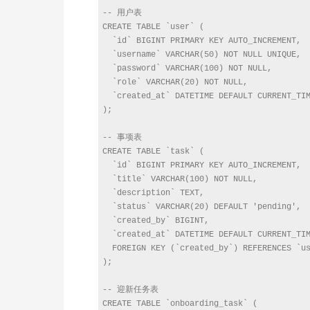
-- 用户表

CREATE TABLE `user` (

  `id` BIGINT PRIMARY KEY AUTO_INCREMENT,

  `username` VARCHAR(50) NOT NULL UNIQUE,

  `password` VARCHAR(100) NOT NULL,

  `role` VARCHAR(20) NOT NULL,

  `created_at` DATETIME DEFAULT CURRENT_TIM
);

-- 事项表

CREATE TABLE `task` (

  `id` BIGINT PRIMARY KEY AUTO_INCREMENT,

  `title` VARCHAR(100) NOT NULL,

  `description` TEXT,

  `status` VARCHAR(20) DEFAULT 'pending',

  `created_by` BIGINT,

  `created_at` DATETIME DEFAULT CURRENT_TIM
  FOREIGN KEY (`created_by`) REFERENCES `us
);

-- 迎新任务表

CREATE TABLE `onboarding_task` (
