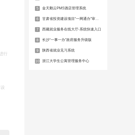
金天鹅云PMS酒店管理系统
5
甘肃省投资建设项目“一网通办”审批服务平台
6
西藏就业服务在线大厅-系统快速入口
7
长沙“一事一办”政府服务升级版
8
陕西省就业见习系统
9
s进行
浙江大学生公寓管理服务中心
10
库设