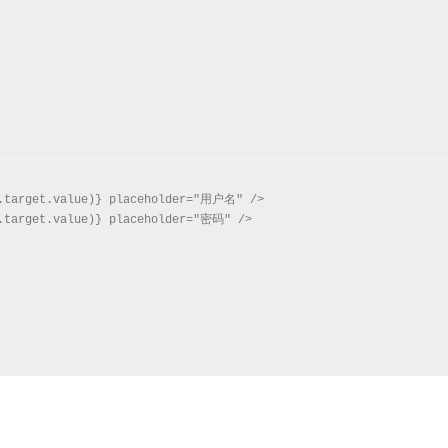
.target.value)} placeholder="用户名" />

.target.value)} placeholder="密码" />
