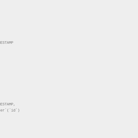
ESTAMP

ESTAMP,

er`(`id`)
