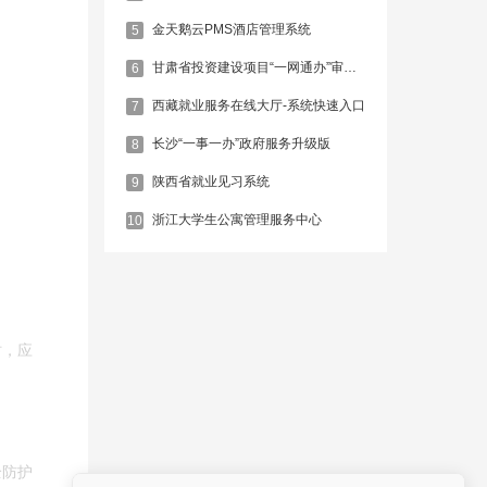
金天鹅云PMS酒店管理系统
5
甘肃省投资建设项目“一网通办”审批服务平台
6
西藏就业服务在线大厅-系统快速入口
7
长沙“一事一办”政府服务升级版
8
陕西省就业见习系统
9
浙江大学生公寓管理服务中心
10
时，应
全防护