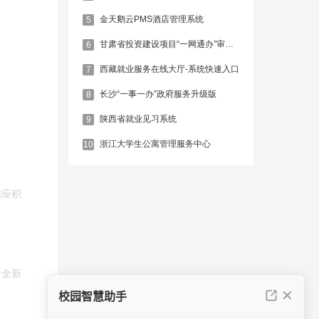
金天鹅云PMS酒店管理系统
5
甘肃省投资建设项目“一网通办”审批服务平台
6
西藏就业服务在线大厅-系统快速入口
7
长沙“一事一办”政府服务升级版
8
陕西省就业见习系统
9
浙江大学生公寓管理服务中心
10
们应积
个全新