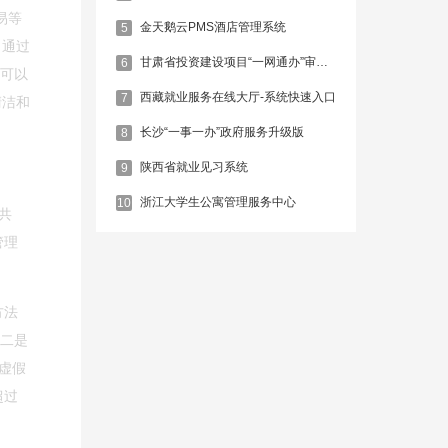
易等
金天鹅云PMS酒店管理系统
5
，通过
甘肃省投资建设项目“一网通办”审批服务平台
6
户可以
西藏就业服务在线大厅-系统快速入口
7
清洁和
长沙“一事一办”政府服务升级版
8
陕西省就业见习系统
9
浙江大学生公寓管理服务中心
10
共
管理
方法
。二是
虚假
超过