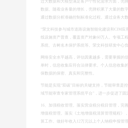
过大数据和大模型满足客户个性化需求方面，壳
数据。随着业务量的增长，壳牌积累了大量的数
通过数据分析准确控制标准化过程。通过业务大
“荣文科技参与城市道路设施智能化建设和CIM应用建
线设施资产普查，覆盖资产对象60万人。专项工
系统、古树名木保护系统等。荣文科技研发中心
网络安全水平越高，评估因素越多，需要掌握的
单时，信息收集应符合法律要求。个人信息收集
保数据的保密、真实和完整性。
节能是实现“双碳”目标的关键支持，节能审查是控
域节能审查专家管理系统平台”，进一步促进了固
16、加强税收管理。落实营业税分税目管理，完
增值税管理。落实《土地增值税清算管理规程》
算工作。做好年收入12万元以上个人纳税申报管