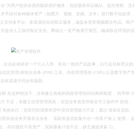
服务平台”为用户提供全面的版权保护服务，包括版权存证确认、监控维权、交
技术手段对各种媒体资产（如图片、视频、音频、文本）进行数字化处理
瑞云支持多平台、多渠道的自动取证服务，涵盖各类音视频图文作品。用
，并提供人工操作取证支持。腾瑞云一直严格遵守规范，确保取证环境的
下，企业必须讲述一个引人入胜、前后一致的产品故事，以引起目标受众的
管理)来组合业务 (PIM) 工具、内容管理系统 (CMS) 以及数字资产
非自有渠道中同步和最新。
有限 在这种情况下，没有建立有效的风险管理组织结构和制度 、程序和 
力 不足；未建立信贷管理系统，信贷业务甚至停留在手工操作中 阶段 
现 有效执行，贷前尽职调查和贷中贷后管理能力不足；通过 借假名贷款、
利用其他业务开展非法业务， 实际发放贷款集中在一些客户身上 使用， 
 足，存在隐性不良资产，实际拨备计提不足，缺乏减值准备 口。