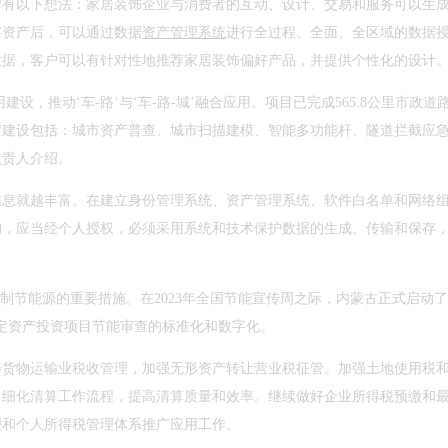
牌有以下想法：家居装饰企业与消费者的互动、设计、交易和服务可以生
字资产后，可以通过数据
资产管理系统
进行全过程、全面、全区域的数据
数据，客户可以有针对性地推荐家居装饰偏好产品，并提供个性化的设计
设，推动‘车-路’与‘车-路-城’融合应用。项目已完成565.8公里市政道
程建设包括：城市资产普查、城市扫描建模、智能多功能杆、隧道拦截应
负责人介绍。
信息就越丰富。在建立身份管理系统、资产管理系统、软件白名单和网络
的，应当经个人授权，必须采用系统和技术保护数据的生成、传输和保存
制节能源的重要措施。在2023年全国节能宣传周之际，内蒙古正式启动了
定资产投资项目节能审查的标准化和数字化。
善货物运输业税收管理，加强无形资产转让营业税征管。加强土地使用税
，细化清算工作流程，提高清算质量和效率。继续做好企业所得税预缴和
理和个人所得税管理体系推广应用工作。