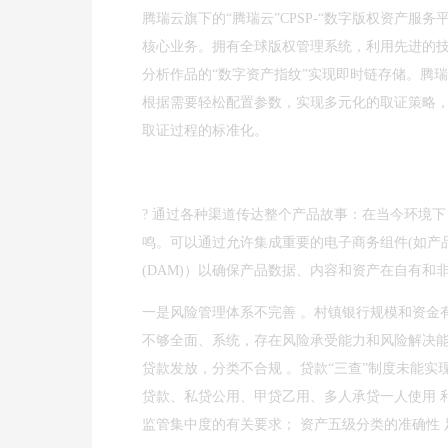
腾瑞云旗下的“腾瑞云”CPSP-“数字版权资产
核心业务。拥有全球版权管理系统，利用先进的
分析作品的“数字资产指纹”实现即时链存储。腾
根据需要轻松配置参数，实现多元化的取证策略
取证过程的标准化。
? 通过各种渠道传达整个产品故事：在当今环境
鸣。可以通过允许集成重要的电子商务组件(如产品信息
(DAM)）以确保产品数据、内容和资产在自有和
一是风险管理体系不完善 。村镇银行规模和资金
不够全面、系统，存在风险承受能力和风险解决能
贷款发放，分类不合规 。贷款“三查”制度未能实
贷款、私贷公用、甲贷乙用、多人承贷一人使用 
监管集中度的有关要求； 资产五级分类的准确性