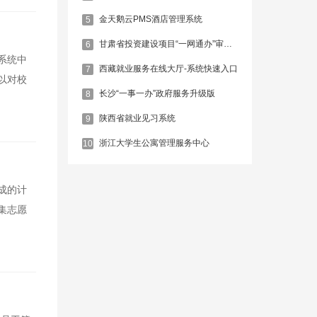
金天鹅云PMS酒店管理系统
5
甘肃省投资建设项目“一网通办”审批服务平台
6
系统中
西藏就业服务在线大厅-系统快速入口
7
以对校
长沙“一事一办”政府服务升级版
8
陕西省就业见习系统
9
浙江大学生公寓管理服务中心
10
成的计
集志愿