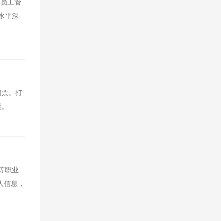
是员工管
水平深
门票。打
票。
等职业
人信息，