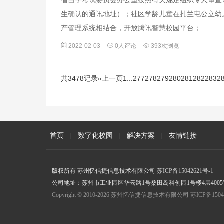
省自学考试委员会办公室按照有关规定组织专人审查
生确认的通讯地址）；社区学龄儿童在扎兰屯公立幼
产管理系统相结合，开放腾讯智慧校园平台；
2022-02-03
0人评论
393次浏览
共3478记录
«上一页
1
...
277
278
279
280
281
282
283
2
首页
|
数字化校园
|
解决方案
|
友情链接
版权所有 苏州忆信捷信息技术有限公司
苏ICP备15042621号-1
公司地址：苏州市工业园区华云路1号桑田岛科创园1号楼4层4005室 联
Copyright © 2010-2026 苏州忆信捷信息技术有限公司 苏ICP备15042621号-