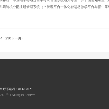
试卷后，审查结果将通过自学考试管理系统通知考生，并书面通知考生（
儿园随机分配注册管理系统（？管理平台一体化智慧将教学平台与招生系
84
...
290
下一页»
系电话：4006838128
1 All Rights Reserved.