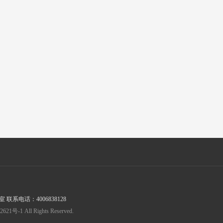
系电话：4006838128
1 All Rights Reserved.